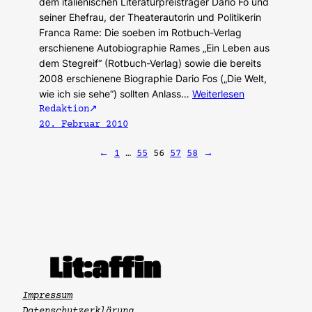
dem italienischen Literaturpreisträger Dario Fo und
seiner Ehefrau, der Theaterautorin und Politikerin
Franca Rame: Die soeben im Rotbuch-Verlag
erschienene Autobiographie Rames „Ein Leben aus
dem Stegreif“ (Rotbuch-Verlag) sowie die bereits
2008 erschienene Biographie Dario Fos („Die Welt,
wie ich sie sehe“) sollten Anlass…
Weiterlesen
Redaktion
20. Februar 2010
←
1
…
55
56
57
58
→
Impressum
Datenschutzerklärung