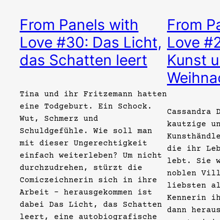
From Panels with
From Pa
Love #30: Das Licht,
Love #
das Schatten leert
Kunst 
Weihnac
Tina und ihr Fritzemann hatten
eine Todgeburt. Ein Schock.
Cassandra 
Wut, Schmerz und
kautzige u
Schuldgefühle. Wie soll man
Kunsthändl
mit dieser Ungerechtigkeit
die ihr Le
einfach weiterleben? Um nicht
lebt. Sie 
durchzudrehen, stürzt die
noblen Vil
Comiczeichnerin sich in ihre
liebsten a
Arbeit – herausgekommen ist
Kennerin i
dabei Das Licht, das Schatten
dann herau
leert, eine autobiografische