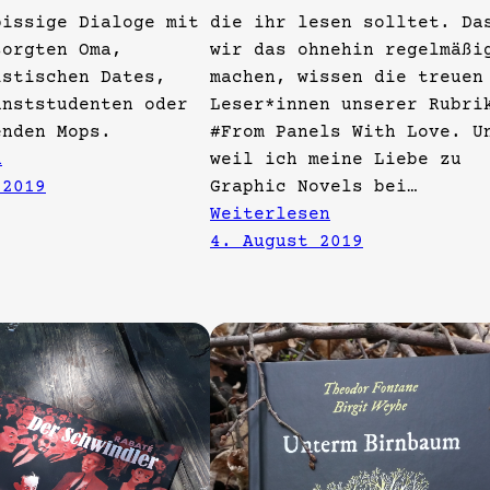
bissige Dialoge mit
die ihr lesen solltet. Da
sorgten Oma,
wir das ohnehin regelmäßi
istischen Dates,
machen, wissen die treuen
unststudenten oder
Leser*innen unserer Rubri
enden Mops.
#From Panels With Love. U
n
weil ich meine Liebe zu
 2019
Graphic Novels bei…
Weiterlesen
4. August 2019