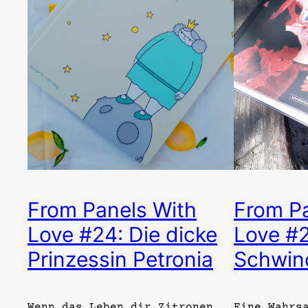
From Panels With
From Pa
Love #24: Die dicke
Love #2
Prinzessin Petronia
Schwin
Wenn das Leben dir Zitronen
Eine Wahrs