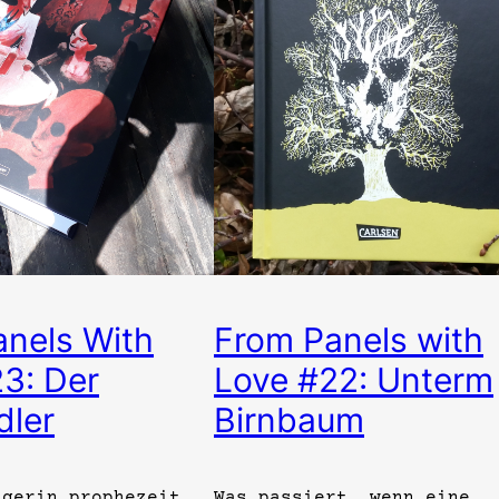
nels With
From Panels with
3: Der
Love #22: Unterm
dler
Birnbaum
agerin prophezeit
Was passiert, wenn eine