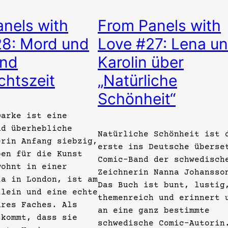
nels with
From Panels with
28: Mord und
Love #27: Lena u
und
Karolin über
htszeit
„Natürliche
Schönheit“
Darke ist eine
nd überhebliche
Natürliche Schönheit ist 
erin Anfang siebzig,
erste ins Deutsche überse
ben für die Kunst
Comic-Band der schwedisch
wohnt in einer
Zeichnerin Nanna Johansso
la in London, ist am
Das Buch ist bunt, lustig
llein und eine echte
themenreich und erinnert 
hres Faches. Als
an eine ganz bestimmte
skommt, dass sie
schwedische Comic-Autorin