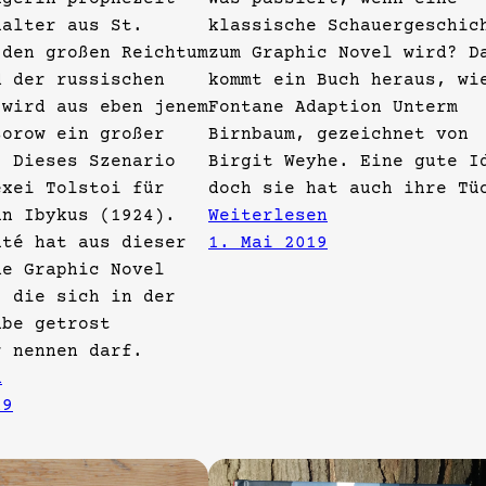
halter aus St.
klassische Schauergeschic
 den großen Reichtum
zum Graphic Novel wird? D
d der russischen
kommt ein Buch heraus, wi
 wird aus eben jenem
Fontane Adaption Unterm
sorow ein großer
Birnbaum, gezeichnet von
. Dieses Szenario
Birgit Weyhe. Eine gute I
exei Tolstoi für
doch sie hat auch ihre Tü
an Ibykus (1924).
Weiterlesen
até hat aus dieser
1. Mai 2019
ne Graphic Novel
, die sich in der
abe getrost
r nennen darf.
n
19