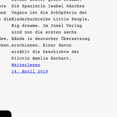
hte
Die Spanierin Isabel Sánchez
ann
Vegara ist die Schöpferin der
e die
Kinderbuchreihe Little People,
Big dreams. Im Insel Verlag
sind nun die ersten sechs
dee,
Bände in deutscher Übersetzung
cken.
erschienen. Einer davon
erzählt die Geschichte der
Pilotin Amelia Earhart.
Weiterlesen
14. April 2019