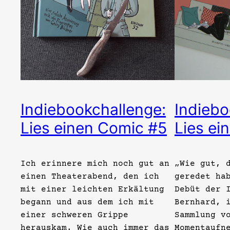
Indiebookchallenge:
Indiebo
Lies einen Comic #5
Lies ei
Ich erinnere mich noch gut an
„Wie gut, 
einen Theaterabend, den ich
geredet ha
mit einer leichten Erkältung
Debüt der 
begann und aus dem ich mit
Bernhard, 
einer schweren Grippe
Sammlung v
herauskam. Wie auch immer das
Momentaufn