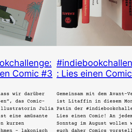
okchallenge:
#indiebookchalle
nen Comic #3
: Lies einen Comic
dass wir darüber
Gemeinsam mit dem Avant-V
ben“, das Comic-
ist Litaffin in diesem Mo
Illustratorin Julia
Patin der #indiebookchall
ist eine amüsante
Lies einen Comic! An jede
on kurzen
Sonntag im August wollen 
ehmen – lakonisch
euch daher Comics vorstel