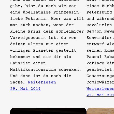
gibt, bist du nach wie vor
einem Buch
eine übellaunige Prinzessin,
Petersburg
liebe Petronia. Aber was will
und währen
man auch machen, wenn der
Revolution
kleine Prinz dein schleimiger
Semjon New
Vorzeigecousin ist, du von
Schwindler
deinen Eltern nur einen
entwarf Al
winzigen Planeten gestellt
seinen Rom
bekommst und sie dir als
Pascal Rab
Haustier einen
Vorlage ei
Multifkuntionswurm schenken.
gearbeitet
Und dann ist da noch die
Gesamtausg
Sache…
Weiterlesen
Comicwälze
29. Mai 2019
Weiterlese
22. Mai 20