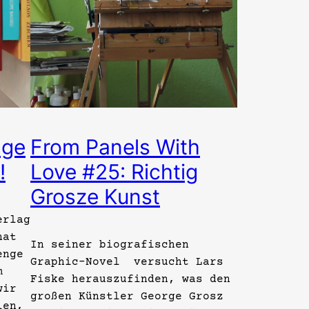
nge
From Panels With
!
Love #25: Richtig
Grosze Kunst
erlag
nat
In seiner biografischen
enge
Graphic-Novel versucht Lars
m
Fiske herauszufinden, was den
wir
großen Künstler George Grosz
len,