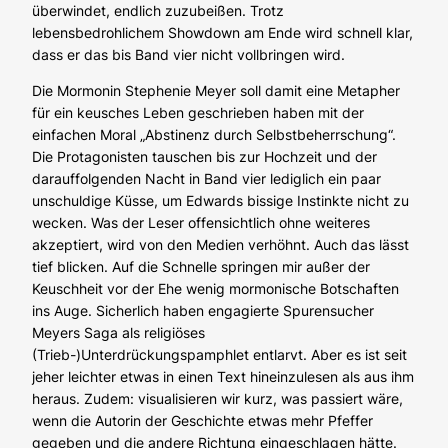
überwindet, endlich zuzubeißen. Trotz
lebensbedrohlichem Showdown am Ende wird schnell klar,
dass er das bis Band vier nicht vollbringen wird.
Die Mormonin Stephenie Meyer soll damit eine Metapher
für ein keusches Leben geschrieben haben mit der
einfachen Moral „Abstinenz durch Selbstbeherrschung“.
Die Protagonisten tauschen bis zur Hochzeit und der
darauffolgenden Nacht in Band vier lediglich ein paar
unschuldige Küsse, um Edwards bissige Instinkte nicht zu
wecken. Was der Leser offensichtlich ohne weiteres
akzeptiert, wird von den Medien verhöhnt. Auch das lässt
tief blicken. Auf die Schnelle springen mir außer der
Keuschheit vor der Ehe wenig mormonische Botschaften
ins Auge. Sicherlich haben engagierte Spurensucher
Meyers Saga als religiöses
(Trieb-)Unterdrückungspamphlet entlarvt. Aber es ist seit
jeher leichter etwas in einen Text hineinzulesen als aus ihm
heraus. Zudem: visualisieren wir kurz, was passiert wäre,
wenn die Autorin der Geschichte etwas mehr Pfeffer
gegeben und die andere Richtung eingeschlagen hätte.