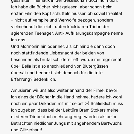
gesamten Thematik in der Gesellschaft doch nur noch.
Ich habe die Bücher nicht gelesen, aber schon beim
ersten Film den Kopf schütteln müssen ob soviel Irrealität
– nicht auf Vampire und Werwölfe bezogen, sondern
vielmehr auf die leicht unterdrückbaren Triebe der
agierenden Teenager. Anti- Aufklärungskampagne nenne
ich das.
Und Mormonin hin oder her, als ich mir die dann doch
noch stattfindende Liebesnacht der beiden von
Leserinnen als brutal schildern ließ, wurde mir regelrecht
übel. Bella ist also anschließend von Blutergüssen
übersät und bedankt sich dennoch für die tolle
Erfahrung? Bedenklich.
Amüsieren wir uns also weiter anhand der Filme, bevor
ich eines der Bücher in die Hand nehme, hadere ich wohl
noch ein paar Dekaden mit mir selbst :-) Schließlich muss
ich zugeben, dass bei der Lektüre Bram Stokers meine
niederen Triebe doch mehr angeregt wurden als beim
Betrachten niedlicher Jungs mit angehendem Bartwuchs
und Glitzerhaut!