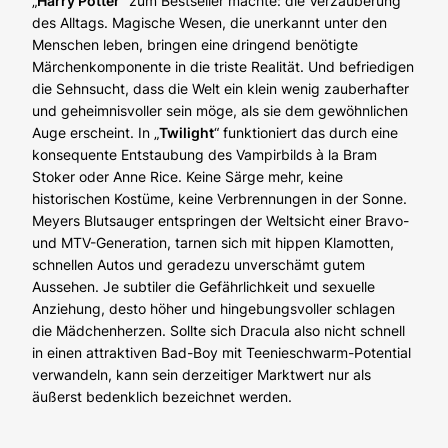
„
Harry Potter
“ zum Bestseller machte: die Verzauberung
des Alltags. Magische Wesen, die unerkannt unter den
Menschen leben, bringen eine dringend benötigte
Märchenkomponente in die triste Realität. Und befriedigen
die Sehnsucht, dass die Welt ein klein wenig zauberhafter
und geheimnisvoller sein möge, als sie dem gewöhnlichen
Auge erscheint. In „
Twilight
“ funktioniert das durch eine
konsequente Entstaubung des Vampirbilds à la Bram
Stoker oder Anne Rice. Keine Särge mehr, keine
historischen Kostüme, keine Verbrennungen in der Sonne.
Meyers Blutsauger entspringen der Weltsicht einer Bravo-
und MTV-Generation, tarnen sich mit hippen Klamotten,
schnellen Autos und geradezu unverschämt gutem
Aussehen. Je subtiler die Gefährlichkeit und sexuelle
Anziehung, desto höher und hingebungsvoller schlagen
die Mädchenherzen. Sollte sich Dracula also nicht schnell
in einen attraktiven Bad-Boy mit Teenieschwarm-Potential
verwandeln, kann sein derzeitiger Marktwert nur als
äußerst bedenklich bezeichnet werden.