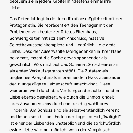
beteuern sie in jedem Kapitel mindestens einmal ihre
Liebe.
Das Potential liegt in der Identifikationsmöglichkeit mit der
Protagonistin. Sie repräsentiert den Teenager mit den
Problemen von heute: zerrüttetes Elternhaus,
Schwierigkeiten mit sozialem Anschluss, massive
Selbstbewusstseinkomplexe und – natürlich – die erste
Liebe. Dass der Auserwählte Mordgedanken in ihrer Nähe
bekommt, macht die Sache etwas spannender als
gewöhnlich. Was mich auf das Schema „Groschenroman“
als ersten Verkaufsgaranten stößt. Die Zutaten: ein
ungleiches Paar, oftmals in brennendem Hass zueinander,
der in ungezügelte Leidenschaft umschwingt. Diese
wiederum wird durch das Verdrängen der aufkeimenden
Liebe ebenso gesteigert, wie durch die Unmöglichkeit
ihres Zusammenseins durch ein beliebig wählbares
Hindernis. Am Schluss sind sie selbstverständlich vereint
und lieben sich bis ans Ende ihrer Tage. Im Fall „
Twilight
“
ist einer der Liebenden unsterblich und die sprichwörtlich
ewige Liebe wird nur möglich, wenn der Vampir sich