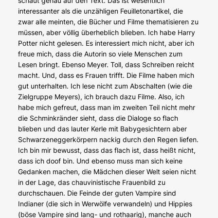
schaut genau auf den Text. Das ist wesentlich
interessanter als die unzähligen Feuilletonartikel, die
zwar alle meinten, die Bücher und Filme thematisieren zu
müssen, aber völlig überheblich blieben. Ich habe Harry
Potter nicht gelesen. Es interessiert mich nicht, aber ich
freue mich, dass die Autorin so viele Menschen zum
Lesen bringt. Ebenso Meyer. Toll, dass Schreiben reicht
macht. Und, dass es Frauen trifft. Die Filme haben mich
gut unterhalten. Ich lese nicht zum Abschalten (wie die
Zielgruppe Meyers), ich brauch dazu Filme. Also, ich
habe mich gefreut, dass man im zweiten Teil nicht mehr
die Schminkränder sieht, dass die Dialoge so flach
blieben und das lauter Kerle mit Babygesichtern aber
Schwarzeneggerkörpern nackig durch den Regen liefen.
Ich bin mir bewusst, dass das flach ist, dass heißt nicht,
dass ich doof bin. Und ebenso muss man sich keine
Gedanken machen, die Mädchen dieser Welt seien nicht
in der Lage, das chauvinistische Frauenbild zu
durchschauen. Die Feinde der guten Vampire sind
Indianer (die sich in Werwölfe verwandeln) und Hippies
(böse Vampire sind lang- und rothaarig), manche auch