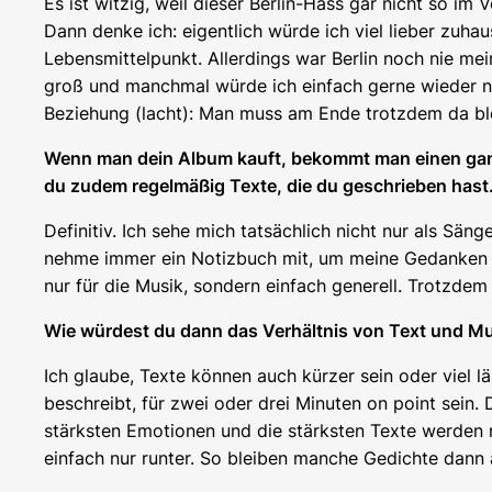
Es ist witzig, weil dieser Berlin-Hass gar nicht so i
Dann denke ich: eigentlich würde ich viel lieber zuhau
Lebensmittelpunkt. Allerdings war Berlin noch nie mei
groß und manchmal würde ich einfach gerne wieder nach
Beziehung (lacht): Man muss am Ende trotzdem da ble
Wenn man dein Album kauft, bekommt man einen ganze
du zudem regelmäßig Texte, die du geschrieben hast
Definitiv. Ich sehe mich tatsächlich nicht nur als Sän
nehme immer ein Notizbuch mit, um meine Gedanken los
nur für die Musik, sondern einfach generell. Trotzdem
Wie würdest du dann das Verhältnis von Text und Mus
Ich glaube, Texte können auch kürzer sein oder viel 
beschreibt, für zwei oder drei Minuten on point sein.
stärksten Emotionen und die stärksten Texte werden 
einfach nur runter. So bleiben manche Gedichte dann a