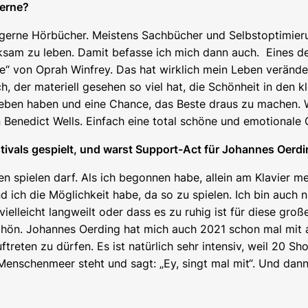
gerne?
hr gerne Hörbücher. Meistens Sachbücher und Selbstoptimieru
ksam zu leben. Damit befasse ich mich dann auch. Eines de
e“ von Oprah Winfrey. Das hat wirklich mein Leben veränder
, der materiell gesehen so viel hat, die Schönheit in den 
es Leben haben und eine Chance, das Beste draus zu machen.
 Benedict Wells. Einfach eine total schöne und emotionale 
tivals gespielt, und warst Support-Act für Johannes Oerdi
 spielen darf. Als ich begonnen habe, allein am Klavier me
nd ich die Möglichkeit habe, da so zu spielen. Ich bin auch
vielleicht langweilt oder dass es zu ruhig ist für diese gro
schön. Johannes Oerding hat mich auch 2021 schon mal mit 
ftreten zu dürfen. Es ist natürlich sehr intensiv, weil 20 
enschenmeer steht und sagt: „Ey, singt mal mit“. Und dann s