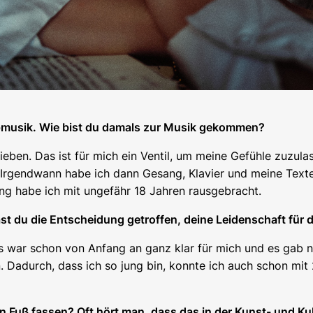
opmusik. Wie bist du damals zur Musik gekommen?
ieben. Das ist für mich ein Ventil, um meine Gefühle zuzu
er. Irgendwann habe ich dann Gesang, Klavier und meine Tex
g habe ich mit ungefähr 18 Jahren rausgebracht.
t du die Entscheidung getroffen, deine Leidenschaft für
s war schon von Anfang an ganz klar für mich und es gab nie
. Dadurch, dass ich so jung bin, konnte ich auch schon mi
ten Fuß fassen? Oft hört man, dass das in der Kunst- und Kul