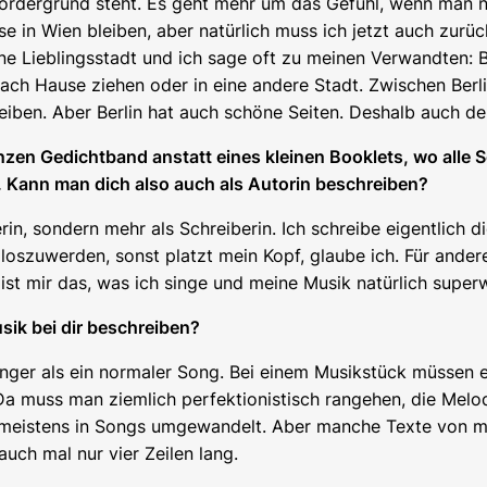
m Vordergrund steht. Es geht mehr um das Gefühl, wenn man 
se in Wien bleiben, aber natürlich muss ich jetzt auch zurüc
ne Lieblingsstadt und ich sage oft zu meinen Verwandten: Boa
 Hause ziehen oder in eine andere Stadt. Zwischen Berlin u
iben. Aber Berlin hat auch schöne Seiten. Deshalb auch de
n Gedichtband anstatt eines kleinen Booklets, wo alle So
. Kann man dich also auch als Autorin beschreiben?
gerin, sondern mehr als Schreiberin. Ich schreibe eigentlich 
zuwerden, sonst platzt mein Kopf, glaube ich. Für andere Kü
 ist mir das, was ich singe und meine Musik natürlich superw
ik bei dir beschreiben?
länger als ein normaler Song. Bei einem Musikstück müssen 
 Da muss man ziemlich perfektionistisch rangehen, die Melo
meistens in Songs umgewandelt. Aber manche Texte von mir,
uch mal nur vier Zeilen lang.