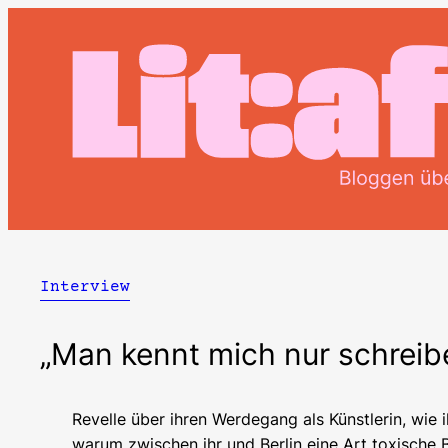
Zum
Inhalt
springen
Interview
„Man kennt mich nur schreib
Revelle über ihren Werdegang als Künstlerin, wie 
warum zwischen ihr und Berlin eine Art toxische B