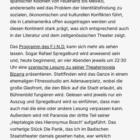
spanischer Kolonien von Feuerland bis Mexiko,
andererseits weil das Problem der Identitätsfindung zu
sozialen, ökonomischen und kulturellen Konflikten führt,
die in Lateinamerika offen ausgetragen werden und
diesen Kontinent stark prägt, was sich entsprechend auch
in der Literatur und dem zeitgenössischen Theater zeigt.
Das
Programm des F.I.N.D.
kann sich mehr als sehen
lassen. Sogar Rafael Spregelburd wird anwesend sein
und, heute beginnend, an vier Abenden jeweils um 22:30
Uhr eine
szenische Lesung zu seiner Theaternovela
Bizarra
präsentieren. Stattfinden wird das Ganze in einem
ehemaligen Fitnessstudio am Adenauerplatz, wobei die
große Glasfront, die den Blick auf die Stadt erlaubt, als
Bühnenbild fungieren wird. Gelesen wird jeweils nur ein
Auszug und Spregelburd wird so einführen, dass man
auch mal die eine oder andere Lesung verpassen kann.
Außerdem wird mit
Paranoia
der dritte Teil seiner
„Heptalogie des Hieronymus Bosch“ aufgeführt. Das
vorherige Stück
Die Panik
, das ich im Badischen
Staatstheater damals gesehen habe, war wirklich