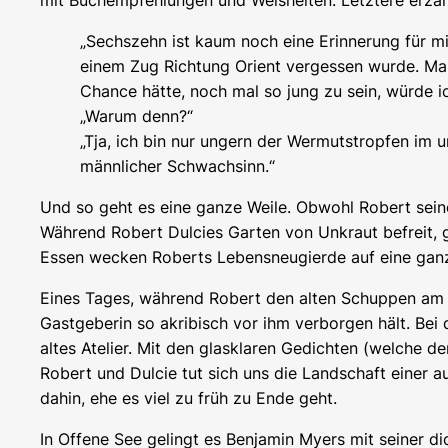
mit Buchempfehlungen und Weisheiten. Letztere erzäh
„Sechszehn ist kaum noch eine Erinnerung für mic
einem Zug Richtung Orient vergessen wurde. Man
Chance hätte, noch mal so jung zu sein, würde ic
„Warum denn?“
„Tja, ich bin nur ungern der Wermutstropfen im 
männlicher Schwachsinn.“
Und so geht es eine ganze Weile. Obwohl Robert seine
Während Robert Dulcies Garten von Unkraut befreit, g
Essen wecken Roberts Lebensneugierde auf eine ganz a
Eines Tages, während Robert den alten Schuppen am E
Gastgeberin so akribisch vor ihm verborgen hält. Be
altes Atelier. Mit den glasklaren Gedichten (welche
Robert und Dulcie tut sich uns die Landschaft einer 
dahin, ehe es viel zu früh zu Ende geht.
In
Offene See
gelingt es Benjamin Myers mit seiner di