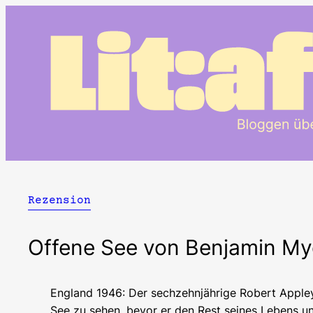
Zum
Inhalt
springen
Rezension
Offene See von Benjamin My
England 1946: Der sechzehnjährige Robert Appley
See zu sehen, bevor er den Rest seines Lebens un