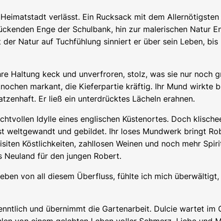
e Heimatstadt verlässt. Ein Rucksack mit dem Allernötigste
drückenden Enge der Schulbank, hin zur malerischen Natur E
t der Natur auf Tuchfühlung sinniert er über sein Leben, b
re Haltung keck und unverfroren, stolz, was sie nur noch g
chen markant, die Kieferpartie kräftig. Ihr Mund wirkte brei
tzenhaft. Er ließ ein unterdrücktes Lächeln erahnen.
achtvollen Idylle eines englischen Küstenortes. Doch klische
ist weltgewandt und gebildet. Ihr loses Mundwerk bringt Ro
siten Köstlichkeiten, zahllosen Weinen und noch mehr Spir
es Neuland für den jungen Robert.
en von all diesem Überfluss, fühlte ich mich überwältigt, 
enntlich und übernimmt die Gartenarbeit. Dulcie wartet im G