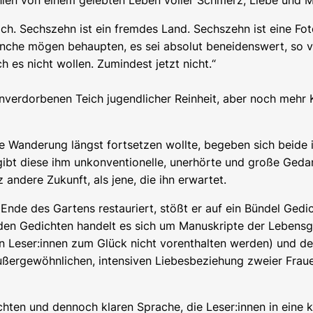
len von einem gelebten Leben voller Schmerz, Liebe und M
h. Sechszehn ist ein fremdes Land. Sechszehn ist eine Fotog
che mögen behaupten, es sei absolut beneidenswert, so vie
h es nicht wollen. Zumindest jetzt nicht.“
unverdorbenen Teich jugendlicher Reinheit, aber noch mehr
 Wanderung längst fortsetzen wollte, begeben sich beide i
ibt diese ihm unkonventionelle, unerhörte und große Gedan
ndere Zukunft, als jene, die ihn erwartet.
nde des Gartens restauriert, stößt er auf ein Bündel Gedi
i den Gedichten handelt es sich um Manuskripte der Leben
 den Leser:innen zum Glück nicht vorenthalten werden) un
außergewöhnlichen, intensiven Liebesbeziehung zweier Fraue
chten und dennoch klaren Sprache, die Leser:innen in eine