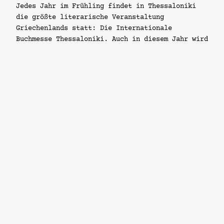
Jedes Jahr im Frühling findet in Thessaloniki
die größte literarische Veranstaltung
Griechenlands statt: Die Internationale
Buchmesse Thessaloniki. Auch in diesem Jahr wird
die zweitgrößte Stadt Griechenlands vom 5. bis
zum 8. Mai zum Zentrum des literarischen Lebens.
Die Geschichte der Buchmesse ist relativ kurz.
Zum ersten Mal fand sie 2004 statt. Damals
nahmen hauptsächlich Verleger…
Weiterlesen
14. April 2011
Impressum