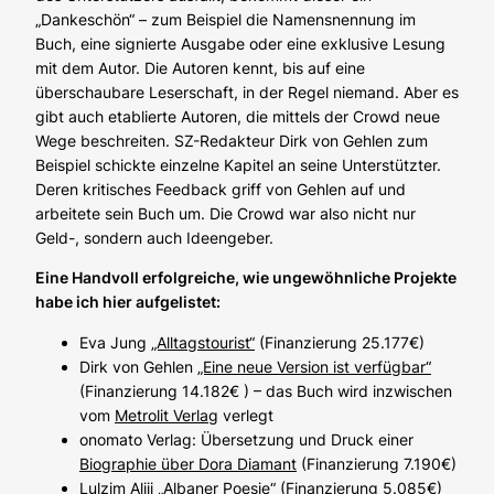
„Dankeschön“ – zum Beispiel die Namensnennung im
Buch, eine signierte Ausgabe oder eine exklusive Lesung
mit dem Autor. Die Autoren kennt, bis auf eine
überschaubare Leserschaft, in der Regel niemand. Aber es
gibt auch etablierte Autoren, die mittels der Crowd neue
Wege beschreiten. SZ-Redakteur Dirk von Gehlen zum
Beispiel schickte einzelne Kapitel an seine Unterstützter.
Deren kritisches Feedback griff von Gehlen auf und
arbeitete sein Buch um. Die Crowd war also nicht nur
Geld-, sondern auch Ideengeber.
Eine Handvoll erfolgreiche, wie ungewöhnliche Projekte
habe ich hier aufgelistet:
Eva Jung
„Alltagstourist“
(Finanzierung 25.177€)
Dirk von Gehlen
„Eine neue Version ist verfügbar“
(Finanzierung 14.182€ ) – das Buch wird inzwischen
vom
Metrolit Verlag
verlegt
onomato Verlag: Übersetzung und Druck einer
Biographie über Dora Diamant
(Finanzierung 7.190€)
Lulzim Aliji
„Albaner Poesie“
(Finanzierung 5.085€)