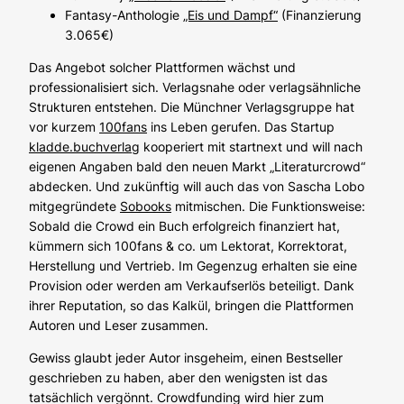
Fantasy-Anthologie
„Eis und Dampf“
(Finanzierung
3.065€)
Das Angebot solcher Plattformen wächst und
professionalisiert sich. Verlagsnahe oder verlagsähnliche
Strukturen entstehen. Die Münchner Verlagsgruppe hat
vor kurzem
100fans
ins Leben gerufen. Das Startup
kladde.buchverlag
kooperiert mit startnext und will nach
eigenen Angaben bald den neuen Markt „Literaturcrowd“
abdecken. Und zukünftig will auch das von Sascha Lobo
mitgegründete
Sobooks
mitmischen. Die Funktionsweise:
Sobald die Crowd ein Buch erfolgreich finanziert hat,
kümmern sich 100fans & co. um Lektorat, Korrektorat,
Herstellung und Vertrieb. Im Gegenzug erhalten sie eine
Provision oder werden am Verkaufserlös beteiligt. Dank
ihrer Reputation, so das Kalkül, bringen die Plattformen
Autoren und Leser zusammen.
Gewiss glaubt jeder Autor insgeheim, einen Bestseller
geschrieben zu haben, aber den wenigsten ist das
tatsächlich vergönnt. Crowdfunding wird hier zum