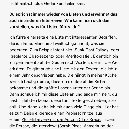
nicht einfach bloß Gedanken Teilen sein.
Du sprichst immer wieder von Listen und erwähnst das
auch in anderen Interviews. Wie kann man sich das
vorstellen, was für Listen führst du?
Ich führe einerseits eine Liste mit interessanten Begriffen,
die ich lerne. Manchmal weiß ich gar nicht, was sie
bedeuten. Zum Beispiel steht hier ›Sunk Cost Fallacy‹ oder
›geplante Obsoleszenz‹ oder ›Meritokratie‹. Eigentlich bin
ich permanent auf der Suche nach Worten, die mir die Welt
erklären. Es gibt auch eine Liste mit den Texten, die ich in
einem Jahr geschrieben habe. Die hängt in meiner Küche,
weil ich häufig denke, dass ich nichts auf die Reihe
bekomme und die größte Loserin unter der Sonne bin.
Dann schaue ich mir diese Liste an und sage mir, nein, du
hast im letzten Monat diese fünf Texte geschrieben, also
chill. Und dann klebe ich mir auch viele Dinge ein. Hier hat
es zum Beispiel gerade einen Papierschnitzel aus
einem
ZEIT-Interview mit der Autorin Chris Kraus
, in dem
die Person, die interviewt (
Sarah Pines, Anmerkung der