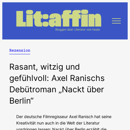
Zum
Inhalt
springen
Rezension
Rasant, witzig und
gefühlvoll: Axel Ranischs
Debütroman „Nackt über
Berlin“
Der deutsche Filmregisseur Axel Ranisch hat seine
Kreativität nun auch in die Welt der Literatur
vordringen lassen: Nackt über Berlin erzählt die